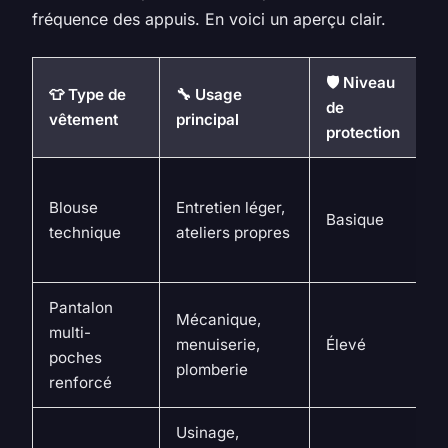
fréquence des appuis. En voici un aperçu clair.
🛡️ Niveau
👕 Type de
🔧 Usage
✅
de
vêtement
principal
cl
protection
L
Blouse
Entretien léger,
in
Basique
technique
ateliers propres
fa
en
Pantalon
R
Mécanique,
multi-
g
menuiserie,
Élevé
poches
or
plomberie
renforcé
ou
Usinage,
Pr