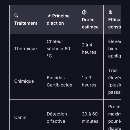
⏱️
🎯
🔍
📌 Principe
Durée
Efficacité
Traitement
d'action
estimée
constatée
Chaleur
Élevée (si
2 à 4
Thermique
sèche > 60
bien
heures
°C
appliqué)
Très
Biocides
1 à 3
élevée
Chimique
Certibiocide
heures
(plusieurs
passages)
Précision
Détection
30 à 60
maximale
Canin
olfactive
minutes
pour le
diagnostic