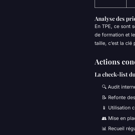
Analyse des prio
En TPE, ce sont so
de formation et l
taille, c’est la cl
Actions con
La check-list 
🔍 Audit intern
📝 Refonte des
📱 Utilisation
👥 Mise en pl
📊 Recueil régu