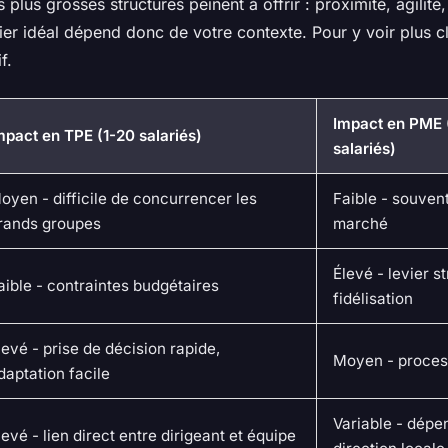
 plus grosses structures peinent à offrir : proximité, agilit
er idéal dépend donc de votre contexte. Pour y voir plus cla
f.
Impact en PME 
mpact en TPE (1-20 salariés)
salariés)
oyen - difficile de concurrencer les
Faible - souven
rands groupes
marché
Élevé - levier s
aible - contraintes budgétaires
fidélisation
levé - prise de décision rapide,
Moyen - proces
daptation facile
Variable - dépe
levé - lien direct entre dirigeant et équipe