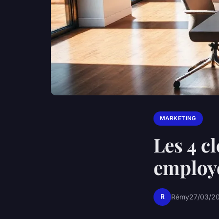
MARKETING
Les 4 c
employ
R
Rémy
27/03/20