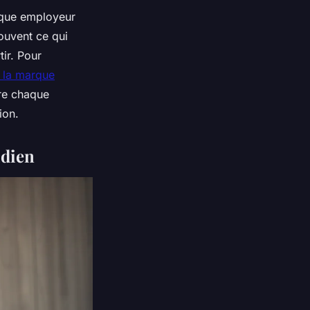
arque employeur
souvent ce qui
tir. Pour
e la marque
ère chaque
ion.
idien