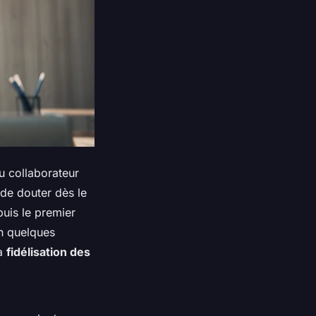
u collaborateur
de douter dès le
puis le premier
n quelques
la
fidélisation des