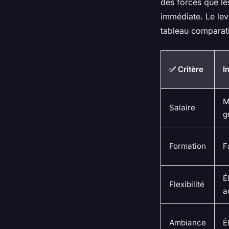
des forces que les
immédiate. Le levi
tableau comparati
✅ Critère
I
M
Salaire
g
Formation
F
É
Flexibilité
a
Ambiance
É