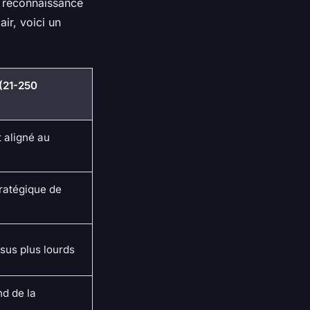
é, reconnaissance
ir, voici un
(21-250
t aligné au
tratégique de
sus plus lourds
nd de la